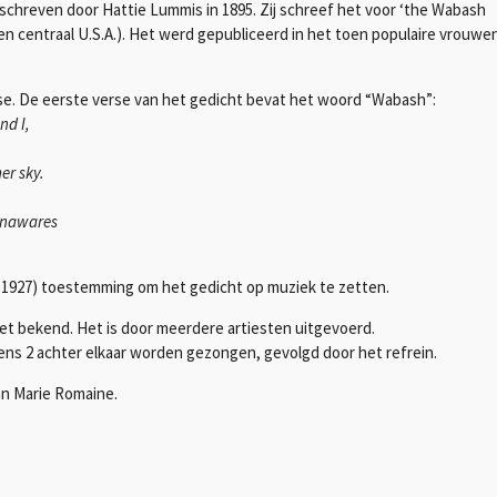
hreven door Hattie Lummis in 1895. Zij schreef het voor ‘the Wabash
en centraal U.S.A.). Het werd gepubliceerd in het toen populaire vrouwe
rse. De eerste verse van het gedicht bevat het woord “Wabash”:
nd I,
er sky.
unawares
 -1927) toestemming om het gedicht op muziek te zetten.
iet bekend. Het is door meerdere artiesten uitgevoerd.
kens 2 achter elkaar worden gezongen, gevolgd door het refrein.
an Marie Romaine.