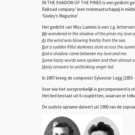
IN THE SHADOW OF THE PINES is een gedicht gesc
Railroad company’ (een treinmaatschappij in midd
‘Godey’s Magazine’.
Het gedicht van Miss Lummis is een z.g. letterve
W
e wandered in the shadow of the pines my love a
A
s the wind was blowing freshly from the sea.
B
ut a sudden fitful darkness stole across the summ
A
nd a shadow came between my love and me.
S
ome hasty words were spoken and then almost 
H
asty answers to unthinking anger led.
In 1897 kreeg de componist Sylvester Legg (1855
Voor wie het oorspronkelijk is gecomponeerd is n
Het lied bestaat uit 6 coupletten, waarvan er tel
De oudste opname dateert uit 1900 van de sopra