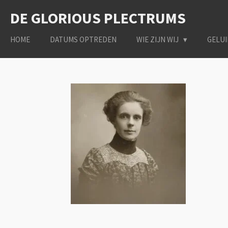
Ga
DE GLORIOUS PLECTRUMS
direct
naar
HOME
DATUMS OPTREDEN
WIE ZIJN WIJ
GELU
de
hoofdinhoud