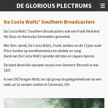
DE GLORIOUS PLECTRUMS
Ga
direct
naar
de
Da Costa Woltz' Southern Broadcasters
hoofdinhoud
Da Costa Woltz’ Southern Broadcasters ook wel Frank Neal And
His Boys en Kentucky Serenaders genoemd.
Met Ben Jarrell, Da Costa Woltz, Frank Jenkins en de 12 jaar oude
Price Gordon op mondharmonica en ukelele en zang.
Band van Da Costa Woltz speelde old time en square dances.
De band deed één opname sessie voor Gennett-Records in mei
1927.
In mei 1927 kregen Woltz en zijn groep de gelegenheid om via een
radio uit te zenden station in Cincinnati, OH.