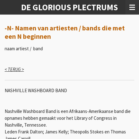
DE GLORIOUS PLECTRUMS
Ga
direct
naar
de
-N- Namen van artiesten / bands die met
hoofdinhoud
een N beginnen
naam artiest / band
< TERUG >
NASHVILLE WASHBOARD BAND
Nashville Washboard Band is een Afrikaans-Amerikaanse band die
opnames hebben gemaakt voor het Library of Congress in
Nashville, Tennessee.
Leden Frank Dalton; James Kelly; Theopolis Stokes en Thomas
James Carroll