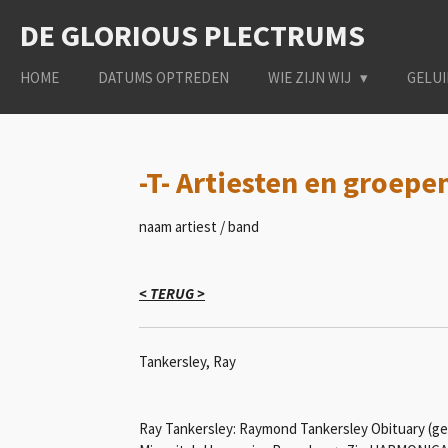
Ga
DE GLORIOUS PLECTRUMS
direct
naar
HOME
DATUMS OPTREDEN
WIE ZIJN WIJ
GELU
de
hoofdinhoud
-T- Artiesten en groep
naam artiest / band
< TERUG >
Tankersley, Ray
Ray Tankersley: Raymond Tankersley Obituary (g