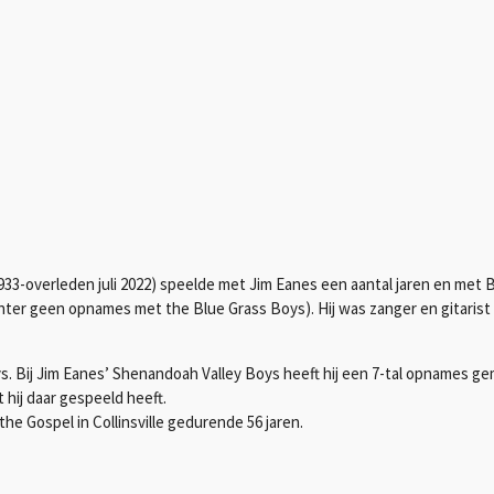
933-overleden juli 2022) speelde met Jim Eanes een aantal jaren en met Bi
hter geen opnames met the Blue Grass Boys). Hij was zanger en gitarist 
boys. Bij Jim Eanes’ Shenandoah Valley Boys heeft hij een 7-tal opnames g
 hij daar gespeeld heeft.
he Gospel in Collinsville gedurende 56 jaren.