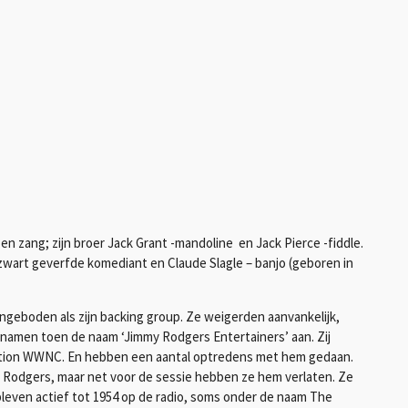
n zang; zijn broer Jack Grant -mandoline en Jack Pierce -fiddle.
zwart geverfde komediant en Claude Slagle – banjo (geboren in
ngeboden als zijn backing group. Ze weigerden aanvankelijk,
e namen toen de naam ‘Jimmy Rodgers Entertainers’ aan. Zij
ation WWNC. En hebben een aantal optredens met hem gedaan.
odgers, maar net voor de sessie hebben ze hem verlaten. Ze
leven actief tot 1954 op de radio, soms onder de naam The