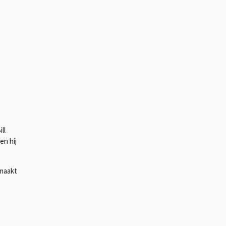
ll
en hij
emaakt