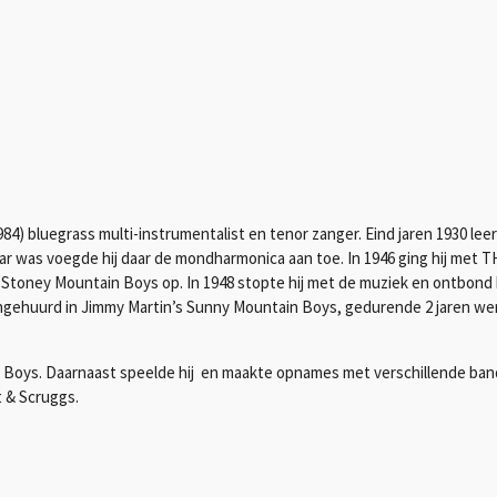
984) bluegrass multi-instrumentalist en tenor zanger. Eind jaren 1930 leer
jaar was voegde hij daar de mondharmonica aan toe. In 1946 ging hij met 
 Stoney Mountain Boys op. In 1948 stopte hij met de muziek en ontbond 
 ingehuurd in Jimmy Martin’s Sunny Mountain Boys, gedurende 2 jaren w
n Boys. Daarnaast speelde hij en maakte opnames met verschillende ban
t & Scruggs.