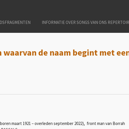
IDSFRAGMENTEN
INFORMATIE OVER SONGS VAN ONS REPERTOI
en waarvan de naam begint met ee
eboren maart 1921 – overleden september 2022), front man van Borrah