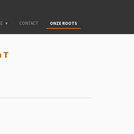
RE
CONTACT
ONZE ROOTS
n T