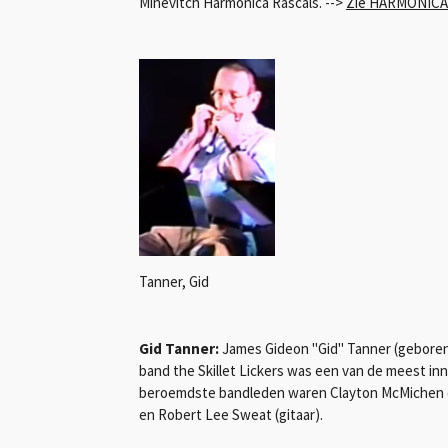
Minevitch Harmonica Rascals. -->
Zie HARMONICA
Tanner, Gid
Gid Tanner:
James Gideon "Gid" Tanner (geboren j
band the Skillet Lickers was een van de meest inno
beroemdste bandleden waren Clayton McMichen op 
en Robert Lee Sweat (gitaar).