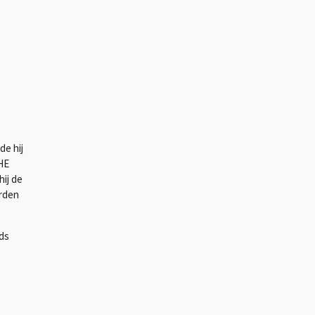
de hij
THE
hij de
erden
ds